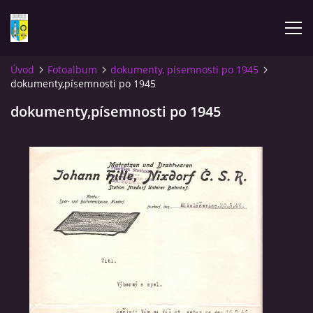
Úvod
Fotoalbum
dokumenty, písemnosti po 1945
dokumenty,písemnosti po 1945
ÚVOD
dokumenty,písemnosti po 1945
NOVINKY
FOTOALBUM
KOMENTÁŘE
KONTAKT
KNIHA MIKULÁŠOVICE - NIXDORF