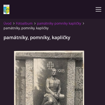
Úvod
Fotoalbum
památníky pomníky kapličky
památníky, pomníky, kapličky
ÚVOD
památníky, pomníky, kapličky
NOVINKY
FOTOALBUM
KOMENTÁŘE
KONTAKT
KNIHA MIKULÁŠOVICE - NIXDORF