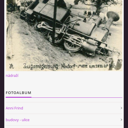
nádraží
FOTOALBUM
Anni Frind
budovy - ulice