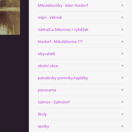
Mikulášovičky - klein Nixdorf
mlýn - Větrník
nádraží a železnice + výběžek
Nixdorf - Mikulášovice ???
obyvatelé
okolní obce
památníky pomníky kapličky
panorama
Salmov - Salmdorf
školy
spolky