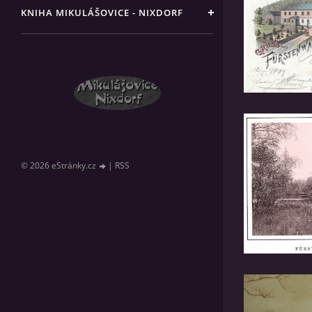
KNIHA MIKULÁŠOVICE - NIXDORF
© 2026 eStránky.cz
|
RSS