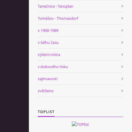
Tanečnice - Tanzplan
Tomášov - Thomasdorf
v 1960-1989
v běhu času
výletní místa
z dobového tisku
zajímavosti
zvětšeno
TOPLIST