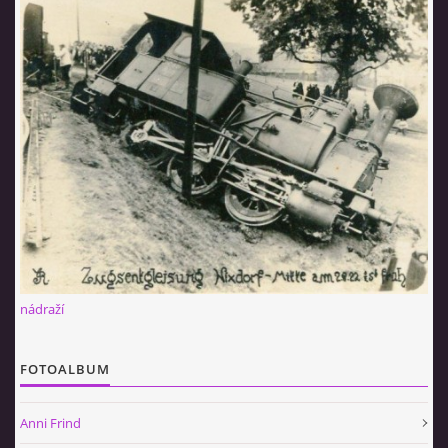
© 2026 eStránky.cz
|
RSS
nádraží
FOTOALBUM
Anni Frind