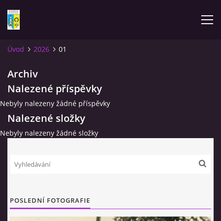
Úvod
2026
01
ÚVOD
Archiv
Nalezené příspěvky
NOVINKY
Nebyly nalezeny žádné příspěvky
Nalezené složky
FOTOALBUM
Nebyly nalezeny žádné složky
KOMENTÁŘE
KONTAKT
POSLEDNÍ FOTOGRAFIE
KNIHA MIKULÁŠOVICE - NIXDORF