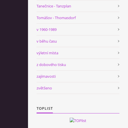
Tanečnice - Tanzplan
Tomášov - Thomasdorf
v 1960-1989
v běhu času
výletní místa
z dobového tisku
zajímavosti
zvětšeno
TOPLIST