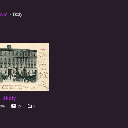
lbum
školy
školy
009
35
0