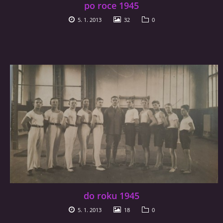
po roce 1945
5. 1. 2013
32
0
© 2026 eStránky.cz
|
RSS
do roku 1945
5. 1. 2013
18
0