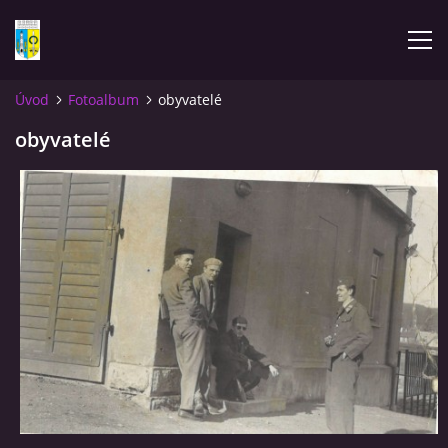
Úvod
Fotoalbum
obyvatelé
ÚVOD
obyvatelé
NOVINKY
FOTOALBUM
KOMENTÁŘE
KONTAKT
KNIHA MIKULÁŠOVICE - NIXDORF