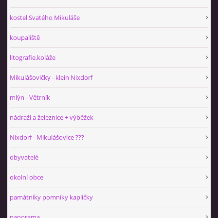
kostel Svatého Mikuláše
koupaliště
litografie,koláže
Mikulášovičky - klein Nixdorf
mlýn - Větrník
nádraží a železnice + výběžek
Nixdorf - Mikulášovice ???
obyvatelé
okolní obce
památníky pomníky kapličky
panorama