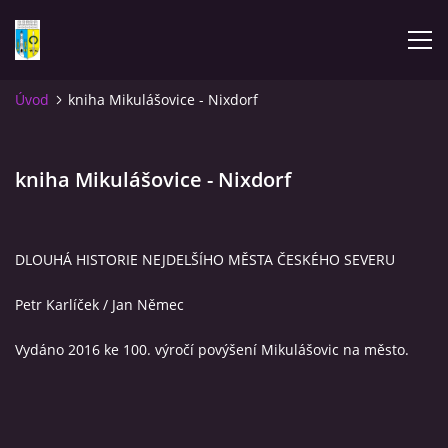
Úvod
kniha Mikulášovice - Nixdorf
ÚVOD
kniha Mikulášovice - Nixdorf
NOVINKY
FOTOALBUM
DLOUHÁ HISTORIE NEJDELŠÍHO MĚSTA ČESKÉHO SEVERU
KOMENTÁŘE
Petr Karlíček / Jan Němec
Vydáno 2016 ke 100. výročí povýšení Mikulášovic na město.
KONTAKT
KNIHA MIKULÁŠOVICE - NIXDORF