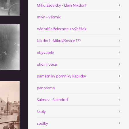
Mikulášovičky - klein Nixdorf
mlýn - Větrník
nádraží a železnice + výběžek
Nixdorf - Mikulášovice ???
obyvatelé
okolní obce
památníky pomníky kapličky
panorama
Salmov - Salmdorf
školy
spolky