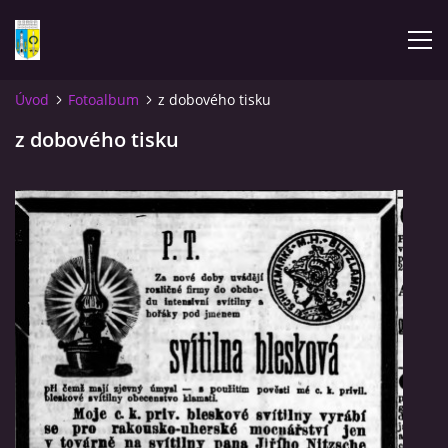
Úvod
Fotoalbum
z dobového tisku
ÚVOD
z dobového tisku
NOVINKY
FOTOALBUM
KOMENTÁŘE
KONTAKT
KNIHA MIKULÁŠOVICE - NIXDORF