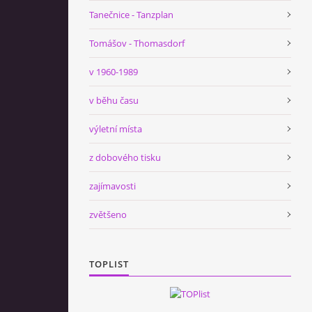
Tanečnice - Tanzplan
Tomášov - Thomasdorf
v 1960-1989
v běhu času
výletní místa
z dobového tisku
zajímavosti
zvětšeno
TOPLIST