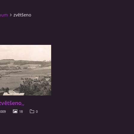
lbum
zvětšeno
,zvětšeno,,
2009
18
0