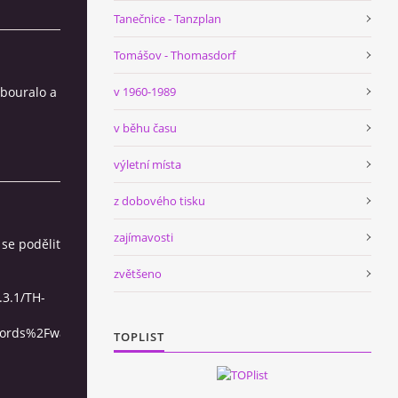
Tanečnice - Tanzplan
Tomášov - Thomasdorf
v 1960-1989
zbouralo a
v běhu času
výletní místa
z dobového tisku
zajímavosti
 se podělit
zvětšeno
.3.1/TH-
cords%2Fwaypoint%2F12267143
TOPLIST