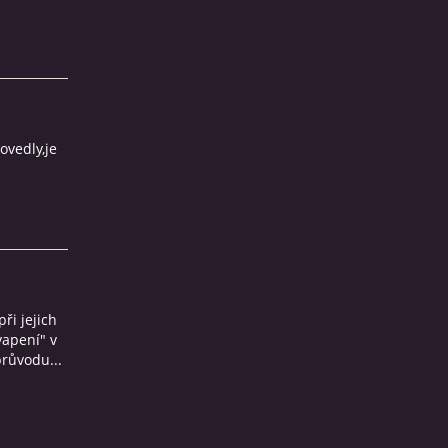
ovedly,je
ři jejich
vapení" v
růvodu...