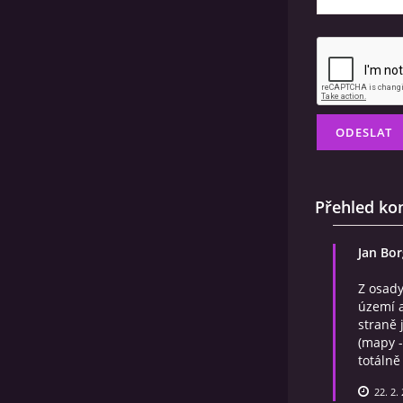
Přehled ko
Jan Bo
Z osad
území a
straně 
(mapy -
totálně
22. 2.