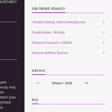
9%2814851%29%29
OBLÍBENÉ ODKAZY
oficiální stránky města Mikulášovice
Osada Kopec - Brtníky
Oblastní muzeum v Děčíně
historie Velkého Šenova
ARCHIV
yvam
<<
březen / 2026
>>
kterou moc
dum
etech jsou
RSS
ejmosti
na