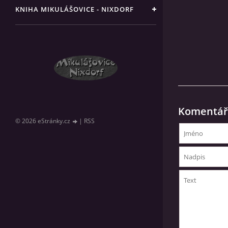
KNIHA MIKULÁŠOVICE - NIXDORF
Komentář
© 2026 eStránky.cz
|
RSS