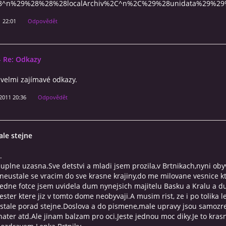
28^n%29%28%28%28localArchiv%2C^n%2C%29%28unidata%29%2
1 22:01
Odpovědět
- Re: Odkazy
 velmi zajímavé odkazy.
 2011 20:36
Odpovědět
ale stejne
.
 uplne uzasna.Sve detstvi a mladi jsem prozila,v Brtnikach,nyni ob
neustale se vracim do sve krasne krajiny,do me milovane vesnice 
jedne fotce jsem uvidela dum nynejsich majitelu Basku a Kralu a 
ester ktere jiz v tomto dome neobyvaji.A musim rist, ze i po tolika l
 stale porad stejne.Doslova a do pismene,male upravy jsou samozr
nater atd.Ale jinam balzam pro oci.Jeste jednou moc diky.Je to kras