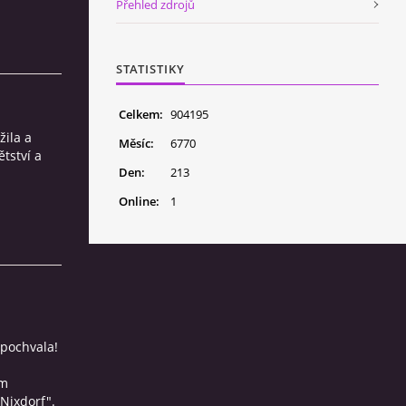
Přehled zdrojů
STATISTIKY
Celkem:
904195
žila a
Měsíc:
6770
tství a
Den:
213
Online:
1
 pochvala!
ím
 Nixdorf".