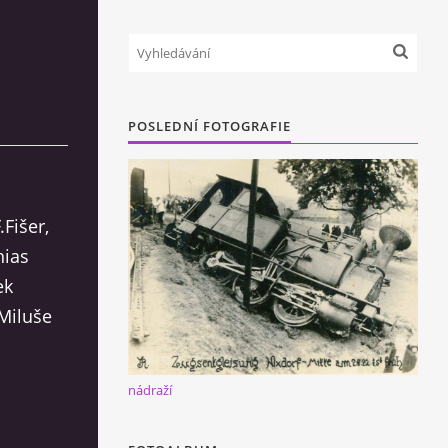
POSLEDNÍ FOTOGRAFIE
Fišer,
hias
ek
 Miluše
nádraží