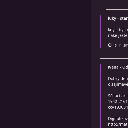
luky
- sta
kdysi byl
nake jeste
15. 11. 20
Ivana
- Od
Dobrý den,
o zajímavé
Sčítací ar
1942-2161
cc=19303
Digitalizo
http://mat