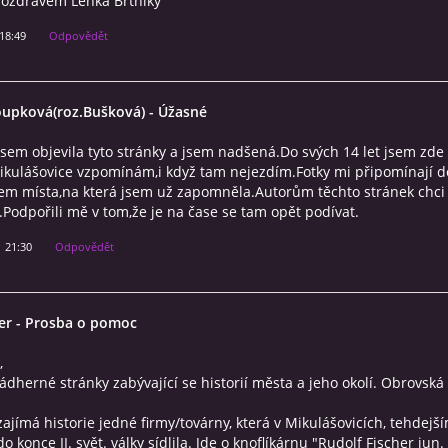
pozdravem Lenka Brtniky
 18:49
Odpovědět
oupková(roz.Bušková)
- Úžasné
em objevila tyto stránky a jsem nadšená.Do svých 14 let jsem zde 
ikulášovice vzpomínám,i když tam nejezdím.Fotky mi připomínají dě
sem místa,na která jsem už zapomněla.Autorům těchto stránek chci
Podpořili mě v tom,že je na čase se tam opět podívat.
1 21:30
Odpovědět
er
- Prosba o pomoc
,
dherné stránky zabývající se historií města a jeho okolí. Obrovská
ajímá historie jedné firmy/továrny, která v Mikulášovicích, tehdejš
o konce II. svět. války sídlila. Jde o knoflíkárnu "Rudolf Fischer jun.