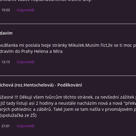
1 15:53
Odpovědět
Zdavím
o,Blanka mi poslala tvoje stránky Mikulek.Musím říct,že se ti moc p
Zdravím do Prahy Helena a Míra
1 12:13
Odpovědět
ichová (roz.Hentschelová)
- Poděkování
žasné !!! Děkuji všem tvůrcům těchto stránek, za nevšední zážitek p
 Již tady listuji asi 2 hodiny a neustále nacházím nová a nová "přek
arých pohlednic a záběrů. Také jsem se tam našla v prvomájovém p
(spolužačka ze ZŠ)
1 21:01
Odpovědět