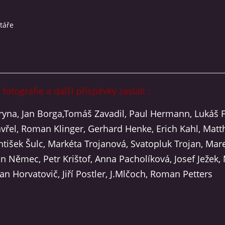
táře
fotografie a další příspěvky zaslali :
ryna, Jan Borga,Tomáš Zavadil, Paul Hermann, Lukáš F.
avřel, Roman Klinger, Gerhard Henke, Erich Kahl, Matt
ntišek Šulc, Markéta Trojanová, Svatopluk Trojan, Mar
an Němec, Petr Krištof, Anna Pacholíková, Josef Ježek,
an Horvatovič, Jiří Postler, J.Mlčoch, Roman Petters