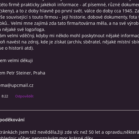
éto firmě prakticky jakékoli informace - ať písemné, různé dokum
 (skeny), a to z doby hlavně po první svět. válce do doby cca 1945. 
vše související s touto firmou - její historie, dobové dokumenty, fota 
obků.. Velmi mne zajímá zda tato firma/továrna měla, a na své výrob
 nějaké své logo/loga.
Vám velmi vděčný, kdyby mi někdo mohl poskytnout nějaké informa
ň navést na zdroj, kde je získat (archív, sběratel, nějaké místní sbír
se o historii atd).
em velmi děkuji
m Petr Steiner, Praha
sema@upcmail.cz
1 8:22
Odpovědět
 poděkování
tránkách jsem též nevěděla,žiji zde víc než 50 let a opravdu,někter
pohlednic vůbec nepoznávám,moc krásné díky.