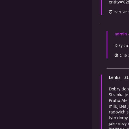
entity=%
27. 9. 201
admin
Díky za
2. 10.
Lenka
- St
Dobry den
Stranka je
Prahu.Ale 
miluji.Na 
radovich s
tyto domy
jako novy 