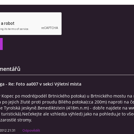
mentářů
rga
- Re: Foto aa007 v sekci Výletní místa
y Kopec po modré(podél Brtnického potoka) u Brtnického mostu n
 po jejich žluté proti proudu Bílého potoka(cca 200m) naproti na č
je Tyrolská jeskyně.Benediktstein (418m.n.m) - dobře najdete na w
 turistická).Nečekejte ale vzhled(a výhled) jako na pohledu,je to vš
 zarostlé stromy.
 2012 21:31
Odpovědět