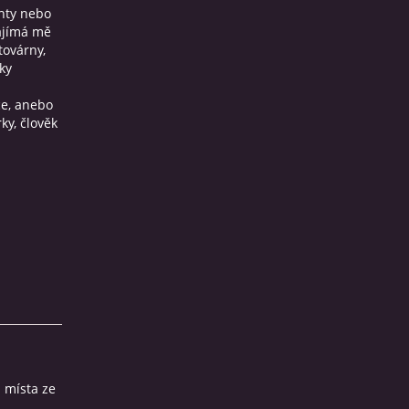
enty nebo
Zajímá mě
továrny,
ky
ce, anebo
ky, člověk
á místa ze