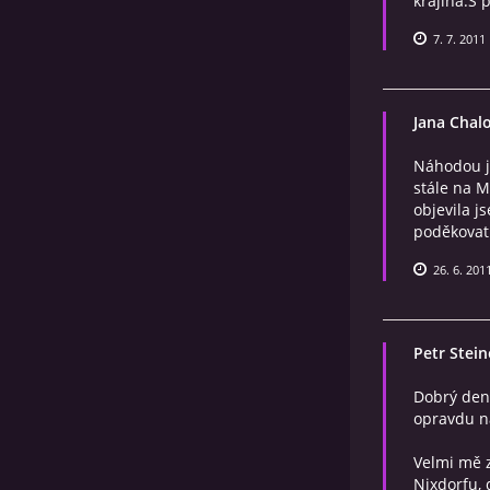
krajina.S 
7. 7. 2011
Jana Chal
Náhodou js
stále na M
objevila j
poděkovat.
26. 6. 201
Petr Stein
Dobrý den
opravdu ná
Velmi mě z
Nixdorfu, d