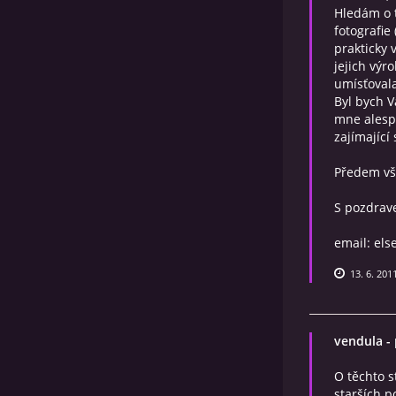
Hledám o t
fotografie
prakticky 
jejich výr
umísťovala
Byl bych 
mne alespo
zajímající 
Předem vš
S pozdrave
email: el
13. 6. 201
vendula
-
O těchto s
starších 