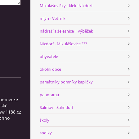
Mikulášovičky - klein Nixdorf
mlýn - Větrník
nádraží a železnice + výběžek
Nixdorf - Mikulášovice ???
obyvatelé
okolní obce
památníky pomníky kapličky
panorama
a německé
eské
Salmov - Salmdorf
ww.1188.cz
echno
školy
spolky