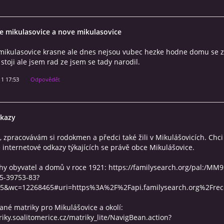
re mikulasovice a nove mikulasovice
i mikulasovice krasne ale dnes nejsou vubec hezke hodne domu se 
 stoji ale jsem rad ze jsem se tady narodil.
11 17:53
Odpovědět
kazy
 zpracovávám si rodokmen a předci také žili v Mikulášovicích. Chci
 internetové odkazy týkajících se právě obce Mikulášovice.
chy obyvatel a domů v roce 1921: https://familysearch.org/pal:/MM9
5-39753-83?
45&wc=12268465#uri=https%3A%2F%2Fapi.familysearch.org%2Fre
vané matriky pro Mikulášovice a okolí:
riky.soalitomerice.cz/matriky_lite/NavigBean.action?