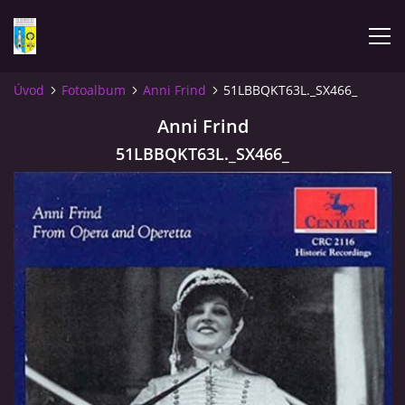
Úvod
Fotoalbum
Anni Frind
51LBBQKT63L._SX466_
ÚVOD
Anni Frind
51LBBQKT63L._SX466_
NOVINKY
FOTOALBUM
KOMENTÁŘE
KONTAKT
KNIHA MIKULÁŠOVICE - NIXDORF