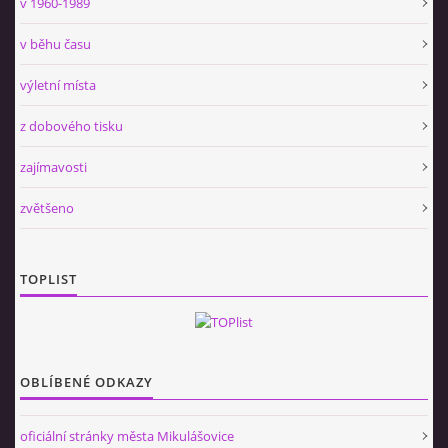
v 1960-1989
v běhu času
výletní místa
z dobového tisku
zajímavosti
zvětšeno
TOPLIST
OBLÍBENÉ ODKAZY
oficiální stránky města Mikulášovice