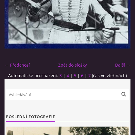
© 2026 eStránky.cz
|
RSS
← Předchozí
Zpět do složky
Další →
Automatické procházení:
3
|
4
|
5
|
6
|
7
(čas ve vteřinách)
POSLEDNÍ FOTOGRAFIE