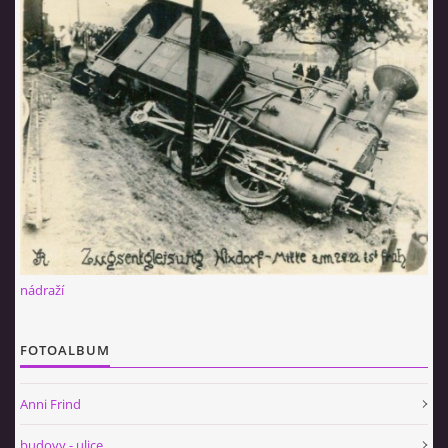
nádraží
FOTOALBUM
Anni Frind
budovy - ulice