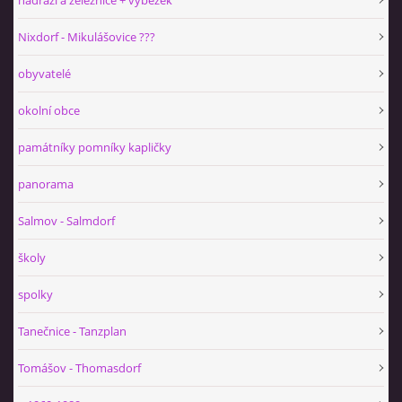
nádraží a železnice + výběžek
Nixdorf - Mikulášovice ???
obyvatelé
okolní obce
památníky pomníky kapličky
panorama
Salmov - Salmdorf
školy
spolky
Tanečnice - Tanzplan
Tomášov - Thomasdorf