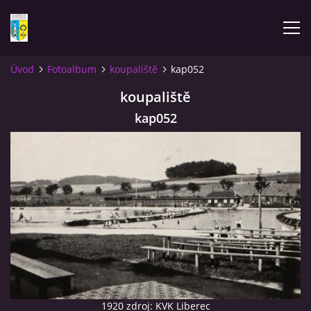
Úvod
Fotoalbum
koupaliště
kap052
ÚVOD
koupaliště
kap052
NOVINKY
FOTOALBUM
KOMENTÁŘE
KONTAKT
KNIHA MIKULÁŠOVICE - NIXDORF
1920 zdroj: KVK Liberec