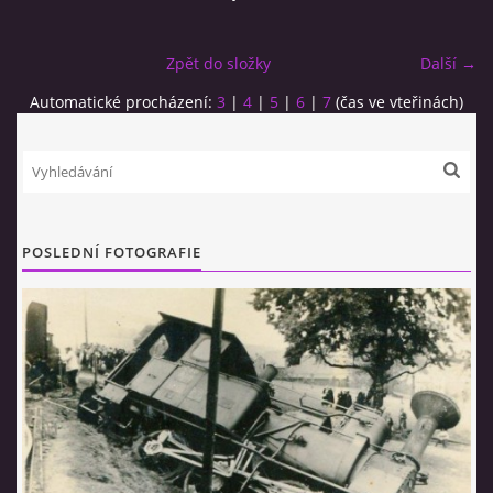
Zpět do složky
Další →
Automatické procházení:
3
|
4
|
5
|
6
|
7
(čas ve vteřinách)
© 2026 eStránky.cz
|
RSS
POSLEDNÍ FOTOGRAFIE