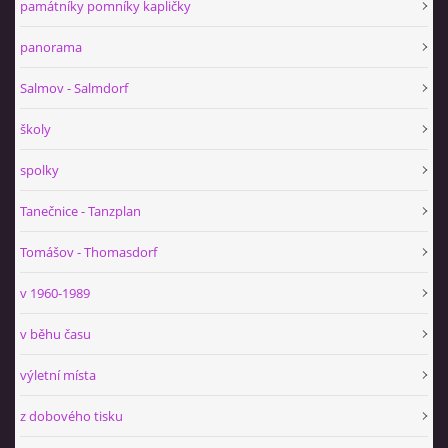
památníky pomníky kapličky
panorama
Salmov - Salmdorf
školy
spolky
Tanečnice - Tanzplan
Tomášov - Thomasdorf
v 1960-1989
v běhu času
výletní místa
z dobového tisku