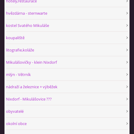
hotely,restaurace
hvězdárna - sternwarte
kostel Svatého Mikuláše
koupaliště
litografie,koláže
Mikulášovičky - klein Nixdorf
mlýn - Větrník
nádraží a železnice + výběžek
Nixdorf - Mikulášovice ???
obyvatelé
okolní obce