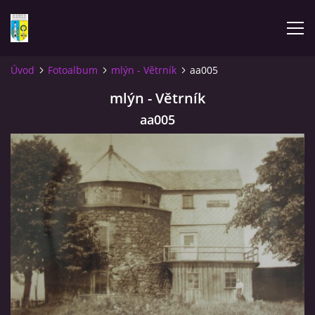
Úvod
Fotoalbum
mlýn - Větrník
aa005
ÚVOD
mlýn - Větrník
aa005
NOVINKY
FOTOALBUM
KOMENTÁŘE
KONTAKT
KNIHA MIKULÁŠOVICE - NIXDORF