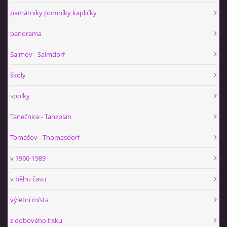
památníky pomníky kapličky
panorama
Salmov - Salmdorf
školy
spolky
Tanečnice - Tanzplan
Tomášov - Thomasdorf
v 1960-1989
v běhu času
výletní místa
z dobového tisku