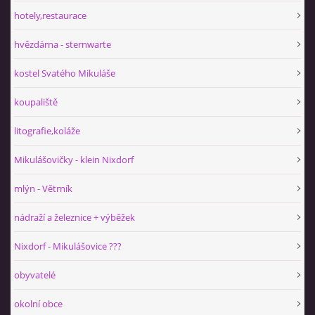
hotely,restaurace
hvězdárna - sternwarte
kostel Svatého Mikuláše
koupaliště
litografie,koláže
Mikulášovičky - klein Nixdorf
mlýn - Větrník
nádraží a železnice + výběžek
Nixdorf - Mikulášovice ???
obyvatelé
okolní obce