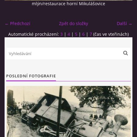
mlýn/restaurace horní Mikulášovice
← Předchozí
Zpět do složky
Další →
Automatické procházení:
3
|
4
|
5
|
6
|
7
(čas ve vteřinách)
© 2026 eStránky.cz
|
RSS
POSLEDNÍ FOTOGRAFIE