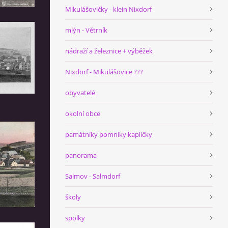
Mikulášovičky - klein Nixdorf
mlýn - Větrník
nádraží a železnice + výběžek
Nixdorf - Mikulášovice ???
obyvatelé
okolní obce
památníky pomníky kapličky
panorama
Salmov - Salmdorf
školy
spolky