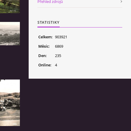
Přehled zdrojů
STATISTIKY
Celkem:
903921
Měsíc:
6869
Den:
235
Online:
4