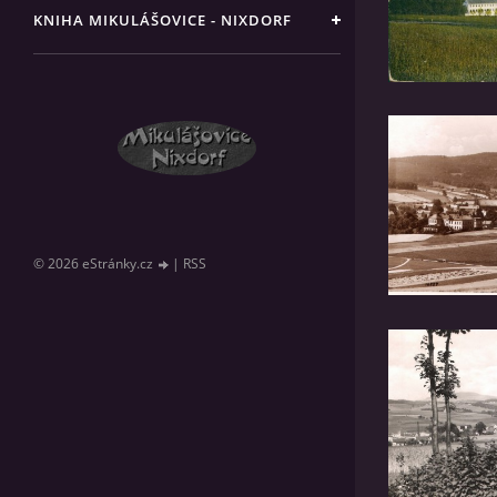
KNIHA MIKULÁŠOVICE - NIXDORF
© 2026 eStránky.cz
|
RSS