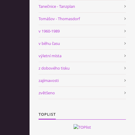
Tanečnice - Tanzplan
Tomášov - Thomasdorf
v 1960-1989
v běhu času
výletní místa
z dobového tisku
zajímavosti
zvětšeno
TOPLIST