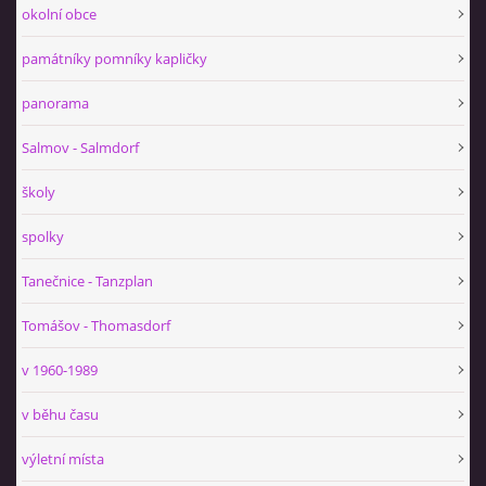
okolní obce
památníky pomníky kapličky
panorama
Salmov - Salmdorf
školy
spolky
Tanečnice - Tanzplan
Tomášov - Thomasdorf
v 1960-1989
v běhu času
výletní místa