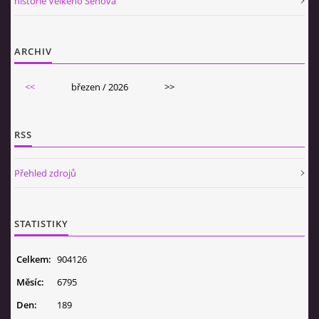
historie Velkého Šenova
ARCHIV
<<
březen / 2026
>>
RSS
Přehled zdrojů
STATISTIKY
Celkem:
904126
Měsíc:
6795
Den:
189