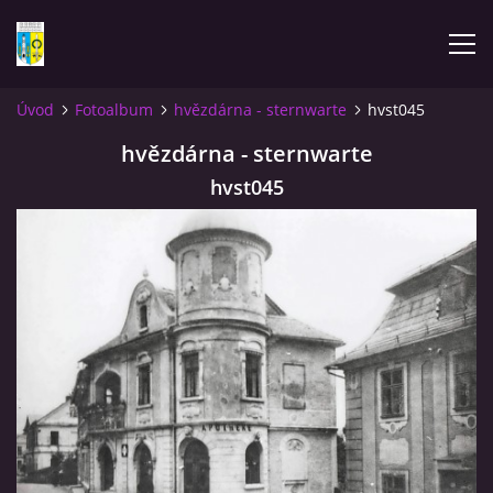
Úvod
Fotoalbum
hvězdárna - sternwarte
hvst045
ÚVOD
hvězdárna - sternwarte
hvst045
NOVINKY
FOTOALBUM
KOMENTÁŘE
KONTAKT
KNIHA MIKULÁŠOVICE - NIXDORF