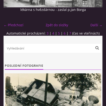
lékárna s hvězdárnou - zaslal p.Jan Borga
← Předchozí
Zpět do složky
Další →
Automatické procházení:
3
|
4
|
5
|
6
|
7
(čas ve vteřinách)
© 2026 eStránky.cz
|
RSS
POSLEDNÍ FOTOGRAFIE