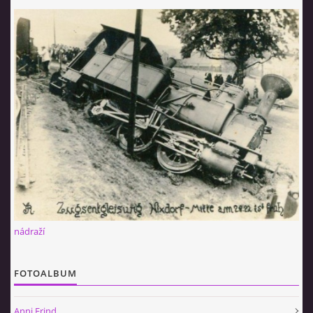
nádraží
FOTOALBUM
Anni Frind