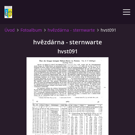
Úvod
Fotoalbum
hvězdárna - sternwarte
hvst091
ÚVOD
hvězdárna - sternwarte
hvst091
NOVINKY
FOTOALBUM
KOMENTÁŘE
KONTAKT
KNIHA MIKULÁŠOVICE - NIXDORF