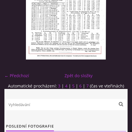
© 2026 eStránky.cz
|
RSS
← Předchozí
Zpět do složky
Automatické procházení:
3
|
4
|
5
|
6
|
7
(čas ve vteřinách)
POSLEDNÍ FOTOGRAFIE