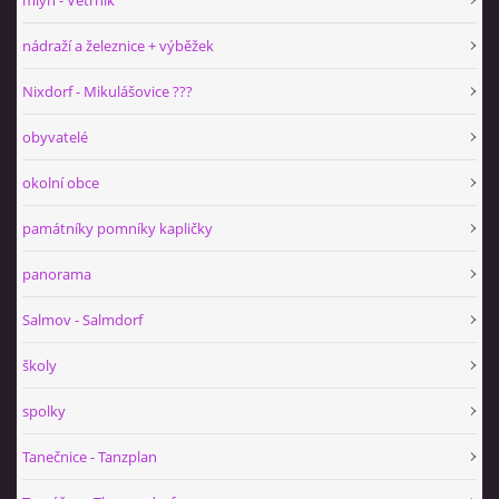
mlýn - Větrník
nádraží a železnice + výběžek
Nixdorf - Mikulášovice ???
obyvatelé
okolní obce
památníky pomníky kapličky
panorama
Salmov - Salmdorf
školy
spolky
Tanečnice - Tanzplan