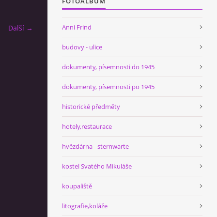
FOTOALBUM
Anni Frind
Další →
budovy - ulice
dokumenty, písemnosti do 1945
dokumenty, písemnosti po 1945
historické předměty
hotely,restaurace
hvězdárna - sternwarte
kostel Svatého Mikuláše
koupaliště
litografie,koláže