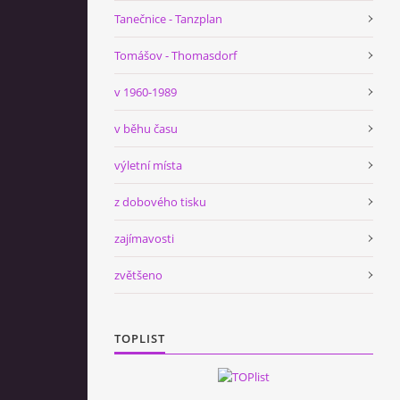
Tanečnice - Tanzplan
Tomášov - Thomasdorf
v 1960-1989
v běhu času
výletní místa
z dobového tisku
zajímavosti
zvětšeno
TOPLIST