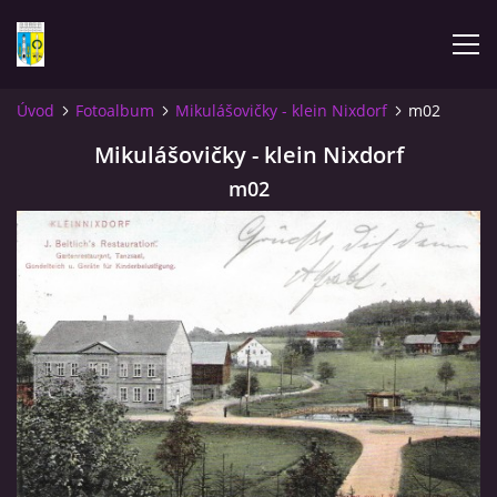
Úvod
Fotoalbum
Mikulášovičky - klein Nixdorf
m02
ÚVOD
Mikulášovičky - klein Nixdorf
m02
NOVINKY
FOTOALBUM
KOMENTÁŘE
KONTAKT
KNIHA MIKULÁŠOVICE - NIXDORF