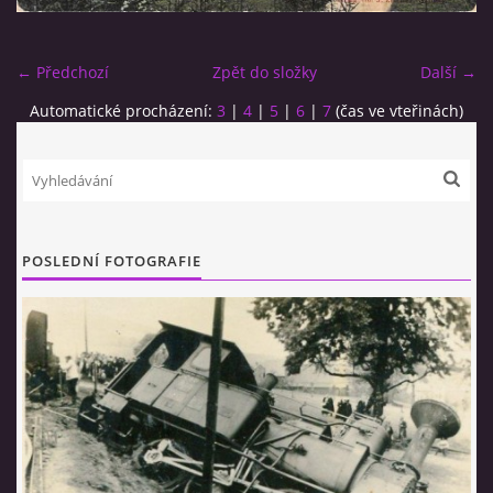
← Předchozí
Zpět do složky
Další →
Automatické procházení:
3
|
4
|
5
|
6
|
7
(čas ve vteřinách)
© 2026 eStránky.cz
|
RSS
POSLEDNÍ FOTOGRAFIE