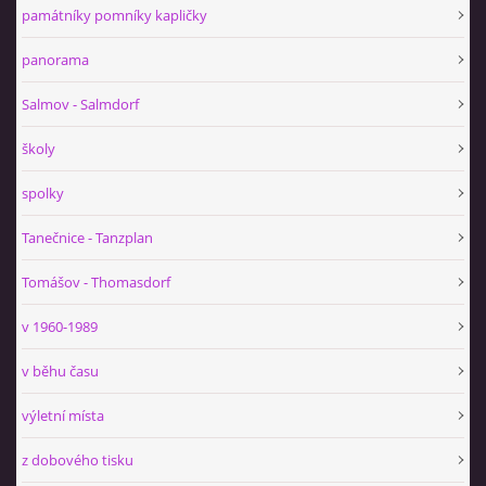
památníky pomníky kapličky
panorama
Salmov - Salmdorf
školy
spolky
Tanečnice - Tanzplan
Tomášov - Thomasdorf
v 1960-1989
v běhu času
výletní místa
z dobového tisku