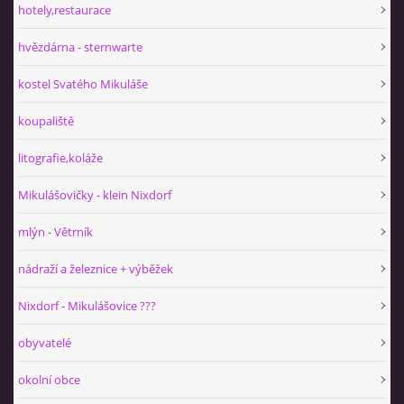
hotely,restaurace
hvězdárna - sternwarte
kostel Svatého Mikuláše
koupaliště
litografie,koláže
Mikulášovičky - klein Nixdorf
mlýn - Větrník
nádraží a železnice + výběžek
Nixdorf - Mikulášovice ???
obyvatelé
okolní obce