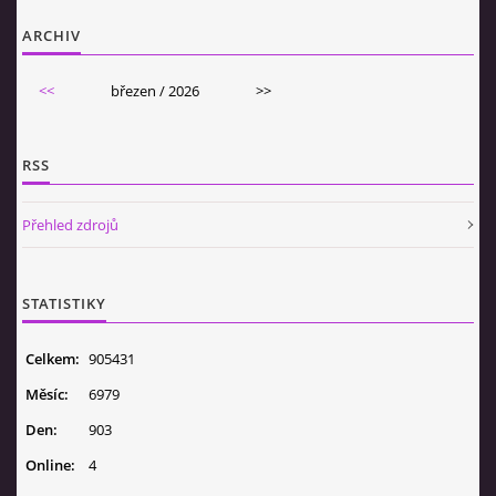
ARCHIV
<<
březen / 2026
>>
RSS
Přehled zdrojů
STATISTIKY
Celkem:
905431
Měsíc:
6979
Den:
903
Online:
4