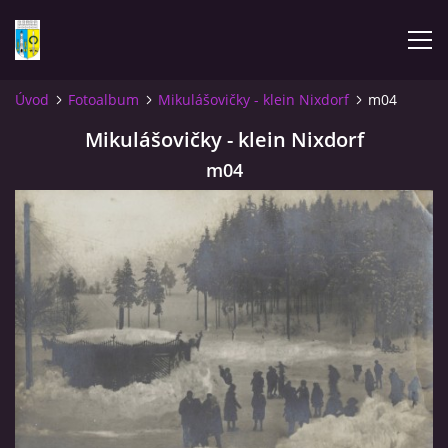
Úvod
Fotoalbum
Mikulášovičky - klein Nixdorf
m04
ÚVOD
Mikulášovičky - klein Nixdorf
m04
NOVINKY
FOTOALBUM
KOMENTÁŘE
KONTAKT
KNIHA MIKULÁŠOVICE - NIXDORF