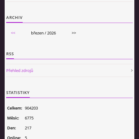
ARCHIV
<<
březen / 2026
>>
RSS
Přehled zdrojů
STATISTIKY
Celkem:
904203
Měsíc:
6775
Den:
217
Online:
5