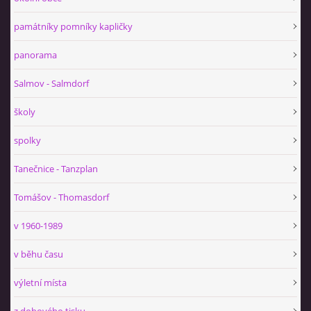
památníky pomníky kapličky
panorama
Salmov - Salmdorf
školy
spolky
Tanečnice - Tanzplan
Tomášov - Thomasdorf
v 1960-1989
v běhu času
výletní místa
z dobového tisku