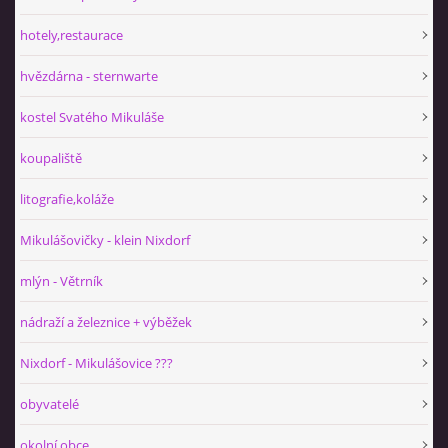
hotely,restaurace
hvězdárna - sternwarte
kostel Svatého Mikuláše
koupaliště
litografie,koláže
Mikulášovičky - klein Nixdorf
mlýn - Větrník
nádraží a železnice + výběžek
Nixdorf - Mikulášovice ???
obyvatelé
okolní obce