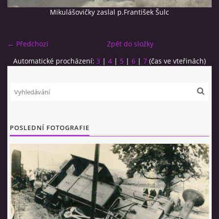
Mikulášovičky zaslal p.František Šulc
← Předchozí
Zpět do složky
Automatické procházení:
3
|
4
|
5
|
6
|
7
(čas ve vteřinách)
© 2026 eStránky.cz
|
RSS
POSLEDNÍ FOTOGRAFIE