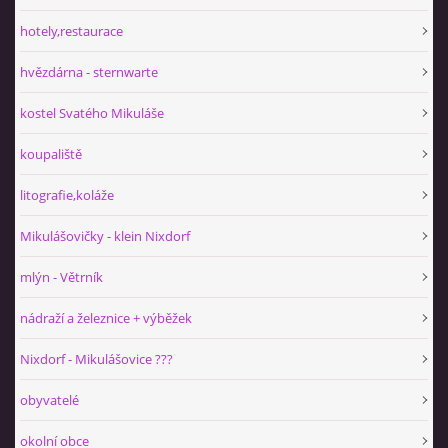
hotely,restaurace
hvězdárna - sternwarte
kostel Svatého Mikuláše
koupaliště
litografie,koláže
Mikulášovičky - klein Nixdorf
mlýn - Větrník
nádraží a železnice + výběžek
Nixdorf - Mikulášovice ???
obyvatelé
okolní obce