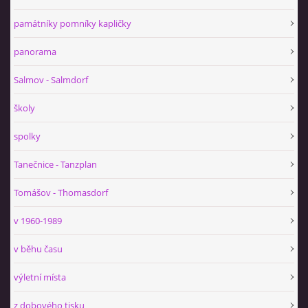
památníky pomníky kapličky
panorama
Salmov - Salmdorf
školy
spolky
Tanečnice - Tanzplan
Tomášov - Thomasdorf
v 1960-1989
v běhu času
výletní místa
z dobového tisku