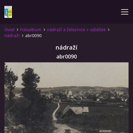
Úvod
Fotoalbum
nádraží a železnice + výběžek
nádraží
abr0090
ÚVOD
nádraží
NOVINKY
abr0090
FOTOALBUM
KOMENTÁŘE
KONTAKT
KNIHA MIKULÁŠOVICE - NIXDORF