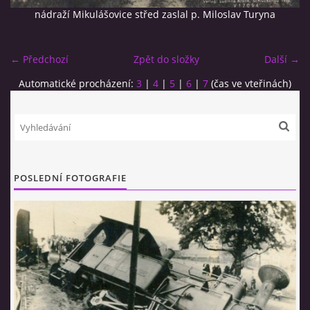
nádraží Mikulášovice střed zaslal p. Miloslav Turyna
← Předchozí
Zpět do složky
Další →
Automatické procházení:
3
|
4
|
5
|
6
|
7
(čas ve vteřinách)
© 2026 eStránky.cz
|
RSS
POSLEDNÍ FOTOGRAFIE