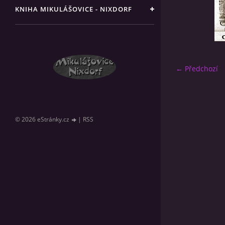
KNIHA MIKULÁŠOVICE - NIXDORF
← Předchozí
© 2026 eStránky.cz
|
RSS