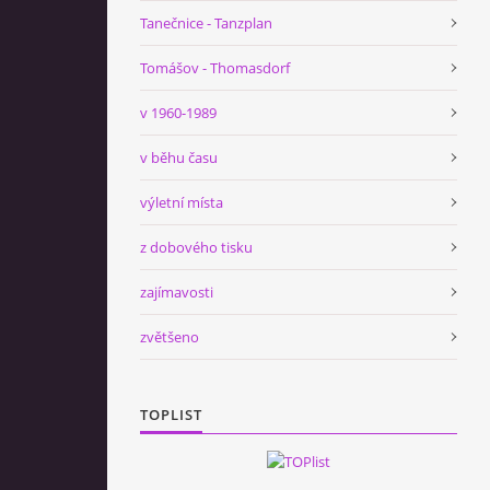
Tanečnice - Tanzplan
Tomášov - Thomasdorf
v 1960-1989
v běhu času
výletní místa
z dobového tisku
zajímavosti
zvětšeno
TOPLIST