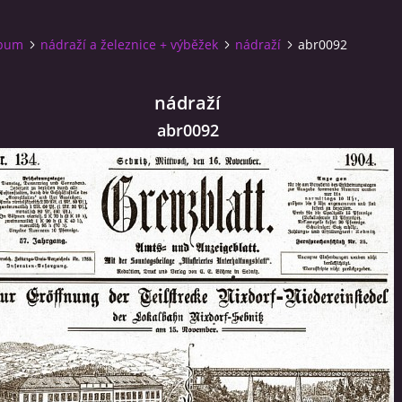
lbum
nádraží a železnice + výběžek
nádraží
abr0092
nádraží
abr0092