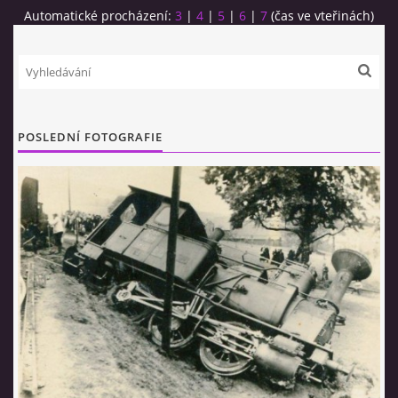
Automatické procházení:
3
|
4
|
5
|
6
|
7
(čas ve vteřinách)
POSLEDNÍ FOTOGRAFIE
© 2026 eStránky.cz
|
RSS