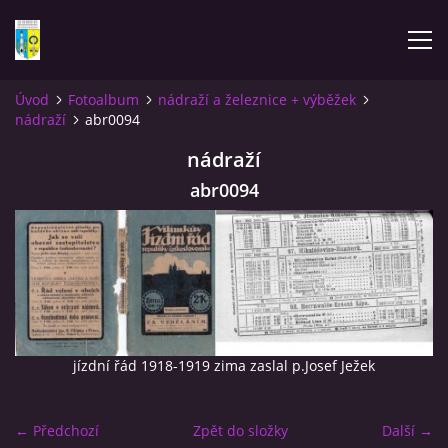
Úvod
Fotoalbum
nádraží a železnice + výběžek
nádraží
abr0094
ÚVOD
nádraží
NOVINKY
abr0094
FOTOALBUM
KOMENTÁŘE
KONTAKT
jízdní řád 1918-1919 zima zaslal p.Josef Ježek
KNIHA MIKULÁŠOVICE - NIXDORF
← Předchozí
Zpět do složky
Další →