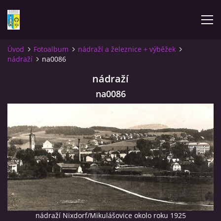
Úvod
Fotoalbum
nádraží a železnice + výběžek
nádraží
na0086
ÚVOD
nádraží
NOVINKY
na0086
FOTOALBUM
KOMENTÁŘE
KONTAKT
KNIHA MIKULÁŠOVICE - NIXDORF
nádraží Nixdorf/Mikulášovice okolo roku 1925