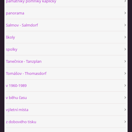
památníky pomníky kapličky
panorama
Salmov - Salmdorf
školy
spolky
Tanečnice - Tanzplan
Tomášov - Thomasdorf
v 1960-1989
v běhu času
výletní místa
z dobového tisku