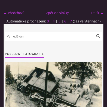
← Předchozí
Zpět do složky
Další →
Automatické procházení:
3
|
4
|
5
|
6
|
7
(čas ve vteřinách)
© 2026 eStránky.cz
|
RSS
POSLEDNÍ FOTOGRAFIE