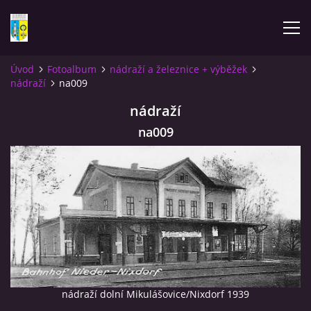
Úvod
Fotoalbum
nádraží a železnice + výběžek
nádraží
na009
ÚVOD
nádraží
NOVINKY
na009
FOTOALBUM
KOMENTÁŘE
KONTAKT
nádraží dolní Mikulášovice/Nixdorf 1939
KNIHA MIKULÁŠOVICE - NIXDORF