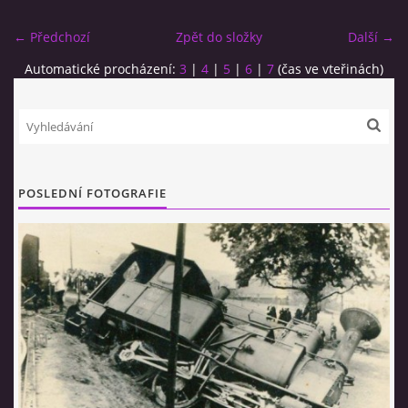
← Předchozí
Zpět do složky
Další →
Automatické procházení:
3
|
4
|
5
|
6
|
7
(čas ve vteřinách)
© 2026 eStránky.cz
|
RSS
POSLEDNÍ FOTOGRAFIE