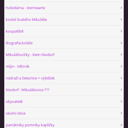
hvězdárna - sternwarte
kostel Svatého Mikuláše
koupaliště
litografie,koláže
Mikulášovičky - klein Nixdorf
mlýn - Větrník
nádraží a železnice + výběžek
Nixdorf - Mikulášovice ???
obyvatelé
okolní obce
památníky pomníky kapličky