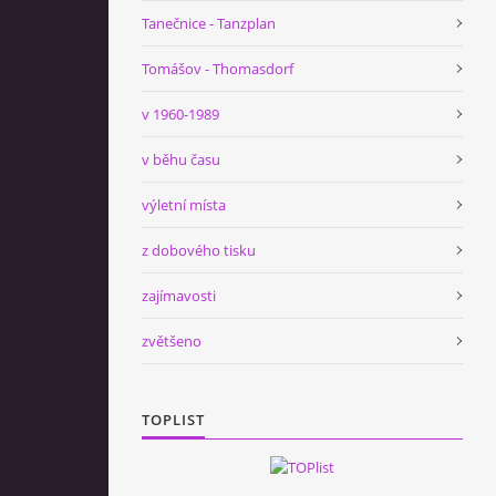
Tanečnice - Tanzplan
Tomášov - Thomasdorf
v 1960-1989
v běhu času
výletní místa
z dobového tisku
zajímavosti
zvětšeno
TOPLIST