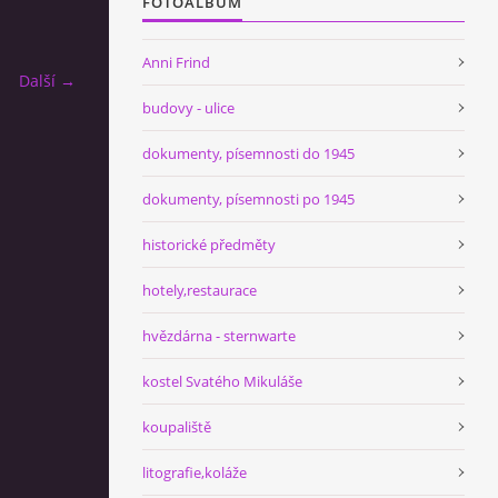
FOTOALBUM
Anni Frind
Další →
budovy - ulice
dokumenty, písemnosti do 1945
dokumenty, písemnosti po 1945
historické předměty
hotely,restaurace
hvězdárna - sternwarte
kostel Svatého Mikuláše
koupaliště
litografie,koláže