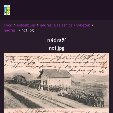
Úvod
Fotoalbum
nádraží a železnice + výběžek
nádraží
nc1.jpg
ÚVOD
nádraží
NOVINKY
nc1.jpg
FOTOALBUM
KOMENTÁŘE
KONTAKT
KNIHA MIKULÁŠOVICE - NIXDORF