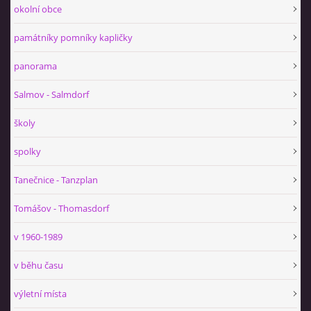
okolní obce
památníky pomníky kapličky
panorama
Salmov - Salmdorf
školy
spolky
Tanečnice - Tanzplan
Tomášov - Thomasdorf
v 1960-1989
v běhu času
výletní místa