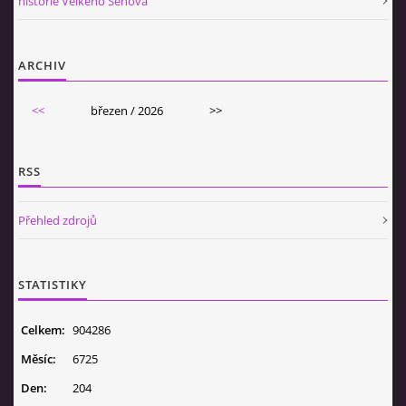
historie Velkého Šenova
ARCHIV
<<
březen / 2026
>>
RSS
Přehled zdrojů
STATISTIKY
Celkem:
904286
Měsíc:
6725
Den:
204