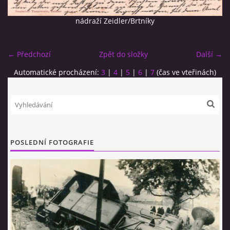
nádraží Zeidler/Brtníky
← Předchozí
Zpět do složky
Další →
Automatické procházení:
3
|
4
|
5
|
6
|
7
(čas ve vteřinách)
© 2026 eStránky.cz
|
RSS
POSLEDNÍ FOTOGRAFIE