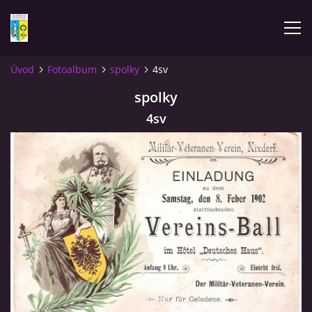
Úvod
Fotoalbum
spolky
4sv
ÚVOD
spolky
4sv
NOVINKY
FOTOALBUM
KOMENTÁŘE
KONTAKT
KNIHA MIKULÁŠOVICE - NIXDORF