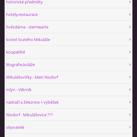
historické předměty
hotely,restaurace
hvězdárna - sternwarte
kostel Svatého Mikuláše
koupaliště
litografie,koláže
Mikulášovičky - klein Nixdorf
mlýn - Větrník
nádraží a železnice + výběžek
Nixdorf - Mikulášovice ???
obyvatelé