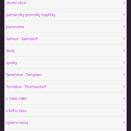
okolní obce
památníky pomníky kapličky
panorama
Salmov - Salmdorf
školy
spolky
Tanečnice - Tanzplan
Tomášov - Thomasdorf
v 1960-1989
v běhu času
výletní místa