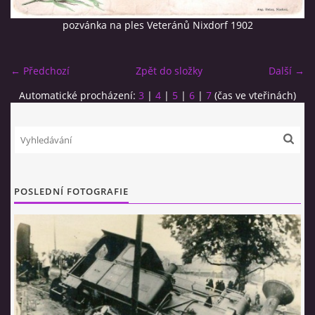
pozvánka na ples Veteránů Nixdorf 1902
← Předchozí
Zpět do složky
Další →
Automatické procházení:
3
|
4
|
5
|
6
|
7
(čas ve vteřinách)
© 2026 eStránky.cz
|
RSS
POSLEDNÍ FOTOGRAFIE