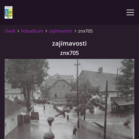
Úvod
Fotoalbum
zajímavosti
znx705
ÚVOD
zajímavosti
znx705
NOVINKY
FOTOALBUM
KOMENTÁŘE
KONTAKT
KNIHA MIKULÁŠOVICE - NIXDORF