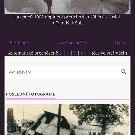
povodeň 1908 doplnění předchozích záběrů - zaslal
p.František Šulc
← Předchozí
Zpět do složky
Další →
© 2026 eStránky.cz
|
RSS
Automatické procházení:
3
|
4
|
5
|
6
|
7
(čas ve vteřinách)
POSLEDNÍ FOTOGRAFIE