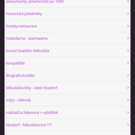
dokumenty, písemnosti po 1945
historické předměty
hotely,restaurace
hvězdárna - sternwarte
kostel Svatého Mikuláše
koupaliště
litografie,koláže
Mikulášovičky - klein Nixdorf
mlýn - Větrník
nádraží a železnice + výběžek
Nixdorf - Mikulášovice ???