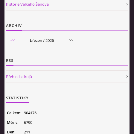
historie Velkého Šenova
ARCHIV
<<
březen / 2026
>>
RSS
Přehled zdrojů
STATISTIKY
Celkem:
904176
Měsíc:
6790
Den:
211