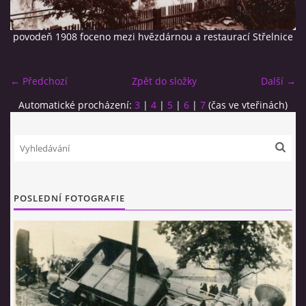
povodeň 1908 foceno mezi hvězdárnou a restaurací Střelnice
← Předchozí
Zpět do složky
Další →
Automatické procházení:
3
|
4
|
5
|
6
|
7
(čas ve vteřinách)
© 2026 eStránky.cz
|
RSS
POSLEDNÍ FOTOGRAFIE