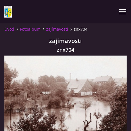
Úvod
Fotoalbum
zajímavosti
znx704
ÚVOD
zajímavosti
znx704
NOVINKY
FOTOALBUM
KOMENTÁŘE
KONTAKT
KNIHA MIKULÁŠOVICE - NIXDORF