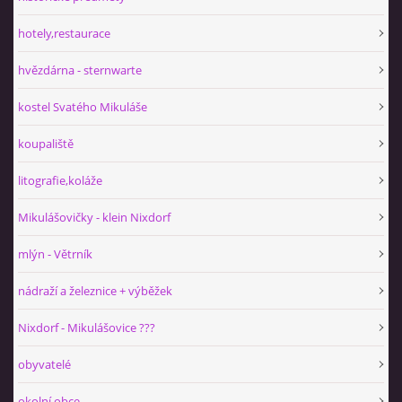
hotely,restaurace
hvězdárna - sternwarte
kostel Svatého Mikuláše
koupaliště
litografie,koláže
Mikulášovičky - klein Nixdorf
mlýn - Větrník
nádraží a železnice + výběžek
Nixdorf - Mikulášovice ???
obyvatelé
okolní obce