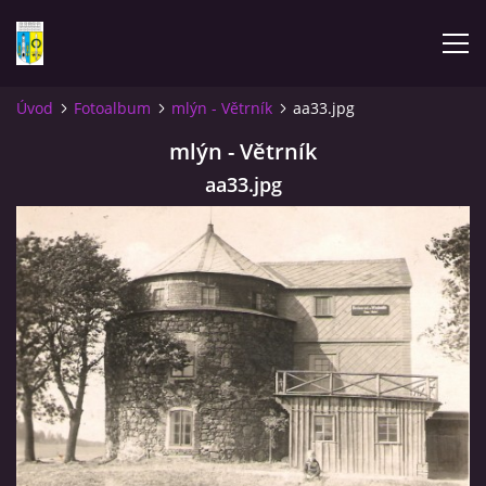
Úvod
Fotoalbum
mlýn - Větrník
aa33.jpg
ÚVOD
mlýn - Větrník
aa33.jpg
NOVINKY
FOTOALBUM
KOMENTÁŘE
KONTAKT
KNIHA MIKULÁŠOVICE - NIXDORF