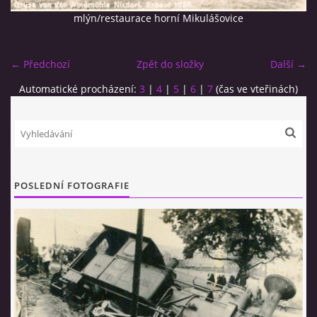
mlýn/restaurace horní Mikulášovice
← Předchozí
Zpět do složky
Další →
Automatické procházení:
3
|
4
|
5
|
6
|
7
(čas ve vteřinách)
© 2026 eStránky.cz
|
RSS
POSLEDNÍ FOTOGRAFIE