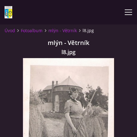
Úvod
Fotoalbum
mlýn - Větrník
l8.jpg
ÚVOD
mlýn - Větrník
l8.jpg
NOVINKY
FOTOALBUM
KOMENTÁŘE
KONTAKT
KNIHA MIKULÁŠOVICE - NIXDORF