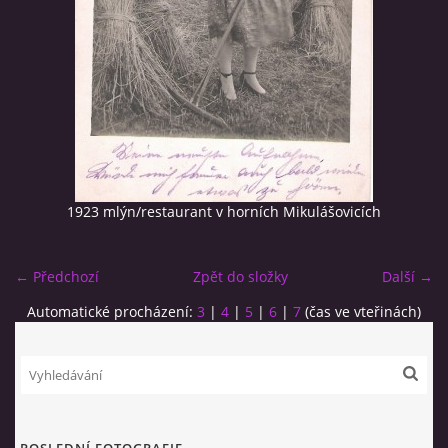
© 2026 eStránky.cz
|
RSS
1923 mlýn/restaurant v horních Mikulášovicích
← Předchozí
Zpět do složky
Další →
Automatické procházení:
3
|
4
|
5
|
6
|
7
(čas ve vteřinách)