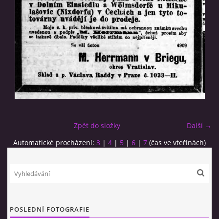
© 2026 eStránky.cz
|
RSS
Zpět do složky
Další →
Automatické procházení:
3
|
4
|
5
|
6
|
7
(čas ve vteřinách)
POSLEDNÍ FOTOGRAFIE