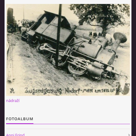
nádraží
FOTOALBUM
Anni Frind