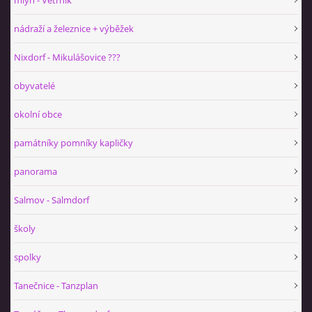
mlýn - Větrník
nádraží a železnice + výběžek
Nixdorf - Mikulášovice ???
obyvatelé
okolní obce
památníky pomníky kapličky
panorama
Salmov - Salmdorf
školy
spolky
Tanečnice - Tanzplan