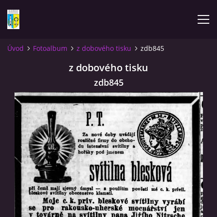
Úvod
Fotoalbum
z dobového tisku
zdb845
ÚVOD
z dobového tisku
zdb845
NOVINKY
FOTOALBUM
KOMENTÁŘE
KONTAKT
KNIHA MIKULÁŠOVICE - NIXDORF