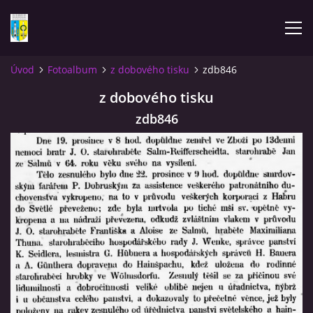
Úvod
Fotoalbum
z dobového tisku
zdb846
ÚVOD
z dobového tisku
zdb846
NOVINKY
FOTOALBUM
KOMENTÁŘE
KONTAKT
KNIHA MIKULÁŠOVICE - NIXDORF