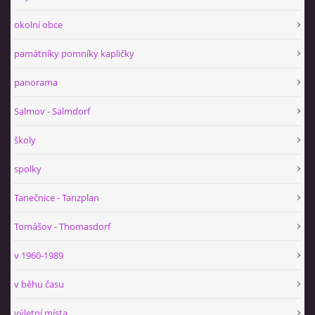
okolní obce
památníky pomníky kapličky
panorama
Salmov - Salmdorf
školy
spolky
Tanečnice - Tanzplan
Tomášov - Thomasdorf
v 1960-1989
v běhu času
výletní místa