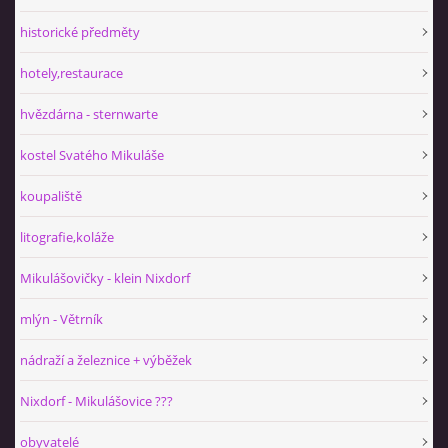
historické předměty
hotely,restaurace
hvězdárna - sternwarte
kostel Svatého Mikuláše
koupaliště
litografie,koláže
Mikulášovičky - klein Nixdorf
mlýn - Větrník
nádraží a železnice + výběžek
Nixdorf - Mikulášovice ???
obyvatelé