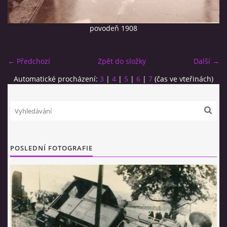
povodeň 1908
← Předchozí
Zpět do složky
Další →
Automatické procházení:
3
|
4
|
5
|
6
|
7
(čas ve vteřinách)
© 2026 eStránky.cz
|
RSS
POSLEDNÍ FOTOGRAFIE