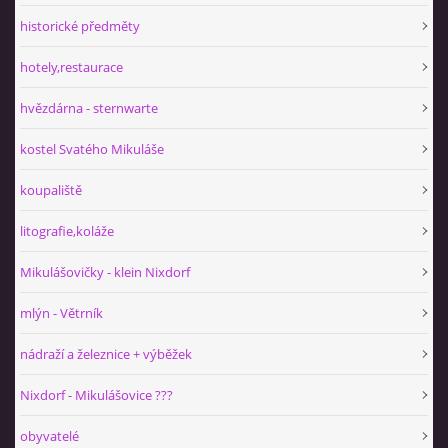
historické předměty
hotely,restaurace
hvězdárna - sternwarte
kostel Svatého Mikuláše
koupaliště
litografie,koláže
Mikulášovičky - klein Nixdorf
mlýn - Větrník
nádraží a železnice + výběžek
Nixdorf - Mikulášovice ???
obyvatelé