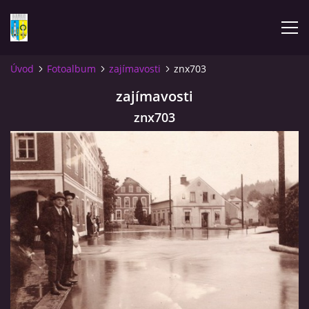
Úvod
Fotoalbum
zajímavosti
znx703
ÚVOD
zajímavosti
znx703
NOVINKY
FOTOALBUM
KOMENTÁŘE
KONTAKT
KNIHA MIKULÁŠOVICE - NIXDORF