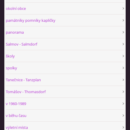
okolní obce
památníky pomníky kapličky
panorama
Salmov - Salmdorf
školy
spolky
Tanečnice - Tanzplan
Tomášov - Thomasdorf
v 1960-1989
v běhu času
výletní místa